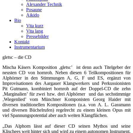
Alexander Technik
Posaune
Aikido
Bio
Vita kurz
Vita lang
Pressebilder
Kontakt
Instrumentarium
gletsc – die CD
Mischa Käsers Komposition ‚gletsc’ ist denn auch Titelgeber der
neusten CD von hornroh. Neben diesen 6 Teilkompositionen für
Alphörner in den Stimmungen A, G, F und ES, ergänzt von
Improvisationen des Aargauer Klangwerkers und Perkussionisten
Pit Gutmann, kombiniert hornroh auf der Doppel-CD die zehn
‚Marginalien’ für zwei bzw. drei Alphörner und das sechstimmige
‚Wiegenlied’ vom Münchner Komponisten Georg Haider mit
diversen traditionellen Kompositionen (u.a. von A. L. Gassmann
und diversen Büchelrufen) regelrecht zu einem kleinen Opus mit
viel Spannungspotential aber auch weiten Klangflächen.
„Das Alphorn lässt auf dieser CD seinen Mythos und seine
Klischees weit hinter sich und wird zu einem autonomen Instrument.