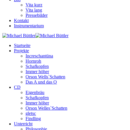
Vita kurz
Vita lang
Pressebilder
Kontakt
Instrumentarium
Startseite
Projekte
Increschantüna
Hornroh
Schafkopfen
Immer höher
Orson Wells`Schatten
Das A und das O
CD
Eigenbräu
Schafkopfen
Immer höher
Orson Welles`Schatten
gletsc
Findling
Unterricht
Philosophie