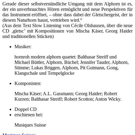
Gerade dieser selbstverständliche Umgang mit dem Alphorn ist es,
der ein unverbrauchtes Hören ermöglicht und neue Perspektiven für
das Instrument eröffnet, – ohne dass dabei der Gletschergeist, der in
diesem Naturhorn haust, vertrieben wird.“
(Aus dem Text Slow Listening von Cécile Olshausen, über die neue
CD ‚gletsc’ mit Kompositionen von Mischa Käser, Georg Haider
und traditionellen Stücken)
Musiker:
hornroh modern alphorn quartet: Balthasar Streiff und
Michael Büttler, Alphorn, Büchel; Jennifer Tauder, Alphorn,
Stimme; Lukas Briggen, Alphorn, Pit Gutmann, Gong,
Klangschale und Tempelglocke
Komponisten:
Mischa Käser; A.L. Gassmann; Georg Haider; Robert
Kurzen; Balthasar Streiff; Robert Scotton; Anton Wicky.
Doppel CD
erschienen bei:
Musiques Suisse