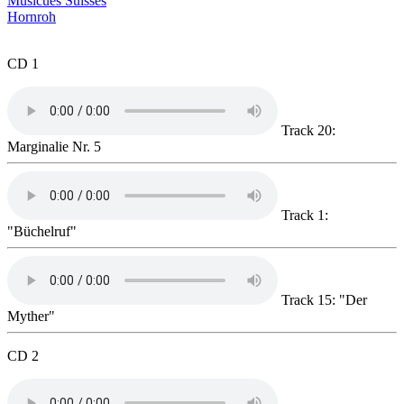
Musicues Suisses
Hornroh
CD 1
Track 20:
Marginalie Nr. 5
Track 1:
"Büchelruf"
Track 15: "Der
Myther"
CD 2