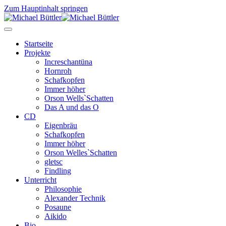
Zum Hauptinhalt springen
Startseite
Projekte
Increschantüna
Hornroh
Schafkopfen
Immer höher
Orson Wells`Schatten
Das A und das O
CD
Eigenbräu
Schafkopfen
Immer höher
Orson Welles`Schatten
gletsc
Findling
Unterricht
Philosophie
Alexander Technik
Posaune
Aikido
Bio